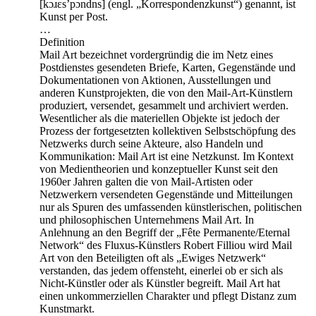
[kɔɹɛs’pɔndns] (engl. „Korrespondenzkunst“) genannt, ist
Kunst per Post.
…
Definition
Mail Art bezeichnet vordergründig die im Netz eines
Postdienstes gesendeten Briefe, Karten, Gegenstände und
Dokumentationen von Aktionen, Ausstellungen und
anderen Kunstprojekten, die von den Mail-Art-Künstlern
produziert, versendet, gesammelt und archiviert werden.
Wesentlicher als die materiellen Objekte ist jedoch der
Prozess der fortgesetzten kollektiven Selbstschöpfung des
Netzwerks durch seine Akteure, also Handeln und
Kommunikation: Mail Art ist eine Netzkunst. Im Kontext
von Medientheorien und konzeptueller Kunst seit den
1960er Jahren galten die von Mail-Artisten oder
Netzwerkern versendeten Gegenstände und Mitteilungen
nur als Spuren des umfassenden künstlerischen, politischen
und philosophischen Unternehmens Mail Art. In
Anlehnung an den Begriff der „Fête Permanente/Eternal
Network“ des Fluxus-Künstlers Robert Filliou wird Mail
Art von den Beteiligten oft als „Ewiges Netzwerk“
verstanden, das jedem offensteht, einerlei ob er sich als
Nicht-Künstler oder als Künstler begreift. Mail Art hat
einen unkommerziellen Charakter und pflegt Distanz zum
Kunstmarkt.