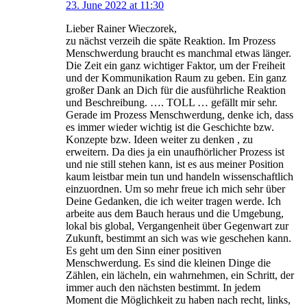
23. June 2022 at 11:30
Lieber Rainer Wieczorek,
zu nächst verzeih die späte Reaktion. Im Prozess
Menschwerdung braucht es manchmal etwas länger.
Die Zeit ein ganz wichtiger Faktor, um der Freiheit
und der Kommunikation Raum zu geben. Ein ganz
großer Dank an Dich für die ausführliche Reaktion
und Beschreibung. …. TOLL … gefällt mir sehr.
Gerade im Prozess Menschwerdung, denke ich, dass
es immer wieder wichtig ist die Geschichte bzw.
Konzepte bzw. Ideen weiter zu denken , zu
erweitern. Da dies ja ein unaufhörlicher Prozess ist
und nie still stehen kann, ist es aus meiner Position
kaum leistbar mein tun und handeln wissenschaftlich
einzuordnen. Um so mehr freue ich mich sehr über
Deine Gedanken, die ich weiter tragen werde. Ich
arbeite aus dem Bauch heraus und die Umgebung,
lokal bis global, Vergangenheit über Gegenwart zur
Zukunft, bestimmt an sich was wie geschehen kann.
Es geht um den Sinn einer positiven
Menschwerdung. Es sind die kleinen Dinge die
Zählen, ein lächeln, ein wahrnehmen, ein Schritt, der
immer auch den nächsten bestimmt. In jedem
Moment die Möglichkeit zu haben nach recht, links,