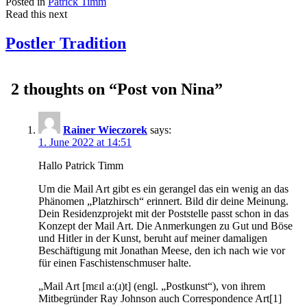
Posted in
Patrick Timm
Read this next
Postler Tradition
2 thoughts on “
Post von Nina
”
Rainer Wieczorek
says:
1. June 2022 at 14:51
Hallo Patrick Timm
Um die Mail Art gibt es ein gerangel das ein wenig an das
Phänomen „Platzhirsch“ erinnert. Bild dir deine Meinung.
Dein Residenzprojekt mit der Poststelle passt schon in das
Konzept der Mail Art. Die Anmerkungen zu Gut und Böse
und Hitler in der Kunst, beruht auf meiner damaligen
Beschäftigung mit Jonathan Meese, den ich nach wie vor
für einen Faschistenschmuser halte.
„Mail Art [mɛɪl aː(ɹ)t] (engl. „Postkunst“), von ihrem
Mitbegründer Ray Johnson auch Correspondence Art[1]