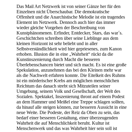
Das Mail Art Netzwerk ist von seiner Gänze her für den
Einzelnen nicht Überschaubar. Die demokratische
Offenheit und die Anarchistische Melodie ist ein tragendes
Element im Netzwerk. Dennoch auch hier das immer
wieder gleiche Vorgehen der Beschreibung von
Kunstphänomenen. Erfinder, Entdecker, Stars, das war´s.
Geschichtchen schreiben über seine Lieblinge aus dem
kleinen Horizont ist sehr beliebt und in aller
Selbstverständlichkeit wird hier gepriesenes, zum Kanon
erhoben. Illusion die in eine „Wahrheit“ rückt da die
Kunstinszenierung durch Macht die besseren
Überlebenschancen bietet und sich macht. Es ist eine große
Spekulation, anzunehmen das bei den Kleinen mehr war
als die Nachwelt erfahren konnte. Die Eitelkeit des Ruhms
ist ein mörderischer Krebs am möglichen menschlichen
Reichtum das danach strebt sich Mitzuteilen seiner
Umgebung, seinem Volk und Gesellschaft, der Welt des
Sozialen. Spektakel, Inszenierung thront auf einem Podest
an dem Hammer und Meißel eine Treppe schlagen sollten,
da hinauf alle steigen können, zur besseren Aussicht in eine
neue Weite. Die Podeste, der Reiz da Oben zu sein, das
bedarf einer besseren Gestaltung, einer überzeugenden
Wahrheit die auf Menschlichkeit beruht. Kultur ist
Menschenwerk und das was Wahrheit hier sein soll ist