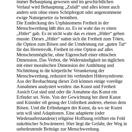
immer Behauptung gewesen und im geschichtlichen
Verlauf wird Behauptung „Zufall“ und alles könnt auch
anders sein ohne einen Schöpfergott oder angenommene
ewige Naturgesetze zu bemühen.
Die Entdeckung des Urphänomens Freiheit in der
Menschwerdung läßt dies zu. Es ist wahr das es einen
„Hitler“ gab. Es ist nicht wahr das es einen „Hitler“ geben
musste. Dieses „Hitler“ nahm sich die Freiheit zum Töten,
die Option zum Bösen und die Umdeutung zur „guten Tat“
für das Herrenvolk. Freiheit ist eine Option auf alles
Menschenmögliche, ohne Eigenschaft einer ethischen
Dimension. Das Verbot, die Widerständigkeit im täglichen
mit einer moralischen Dimension der Antitötung und
Nichttötung in die körperliche Verankerung der
Menschwerdung, reduziert bis verhindert Hitlersyndrome.
Aus der Beobachtung dieser Zeit können einige voreilige
Annahmen analysiert werden: das Kunst und Freiheit
Ansich Gut sind und oder die Annahme das Kunst ein
Erfinder sei. Nein. Von der Gewichtung her dient Kunst
und Künstler oft genug der Unfreiheit anderer, ebenso dem
Bösen. Und die Erfindungen der Kunst, da wo sie Kunst
sein will sind Adaptionen. Eine adaptierte (oder
Wiederauferstandene) religiöse Hoffnung eröffnet ein Feld
unkritischer Schwärmerei. Hier liegt die Gefahr, der Weg in
unbedeutende Beiträge zur Menschwerdung.