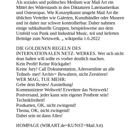
Als soziales und politisches Medium war Mail Art ein
Mittel des Widerstands in den Diktaturen Lateinamerikas
und Osteuropas. Wie Konzeptkunst umgeht Mail Art die
üblichen Verteiler wie Galerien, Kunsthändler oder Museen
und ist daher nur schwer kontrollierbar. Daher nahmen
einige subkulturelle Gruppen, beispielsweise aus dem
Umfeld von Punk und Industrial Music, teil und lieferten
Beiträge zum Netzwerk. „ wikipedia 1.6.2022
DIE GOLDENEN REGELN DES
INTERNATIONALEN NETZ- WERKES. Wer sich nicht
dran halten will sollte es vorher deutlich machen.
Kein Profit! Keine Rückgabe!
Keine Jury! Call Dokumentation, Adressenliste an alle
Teilneh- mer! Archiv= Bewahren, nicht Zerstören!
WER MAG, TUE MEHR:
Gebe dein Bestes! Ausstellung!
Kommuniziere Weltweit! Erweitere das Netzwerk!
Postversand, jeder kann sein eigener Postbote sein!
Technikfreiheit!
Postkarten, OK, nicht zwingend!
Thema, OK, nicht zwingend!
Dabei sein ist dann Alles!
HOMPAGE (WIRART.de=KUNST=Mail Art)