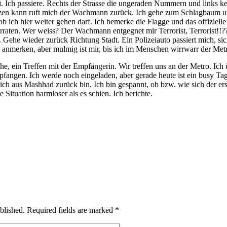
i. Ich passiere. Rechts der Strasse die ungeraden Nummern und links k
tzen kann ruft mich der Wachmann zurück. Ich gehe zum Schlagbaum u
ob ich hier weiter gehen darf. Ich bemerke die Flagge und das offizielle
erraten. Wer weiss? Der Wachmann entgegnet mir Terrorist, Terrorist!!??
Gehe wieder zurück Richtung Stadt. Ein Polizeiauto passiert mich, si
s anmerken, aber mulmig ist mir, bis ich im Menschen wirrwarr der Met
he, ein Treffen mit der Empfängerin. Wir treffen uns an der Metro. Ich
pfangen. Ich werde noch eingeladen, aber gerade heute ist ein busy Ta
ich aus Mashhad zurück bin. Ich bin gespannt, ob bzw. wie sich der ers
 Situation harmloser als es schien. Ich berichte.
blished.
Required fields are marked
*