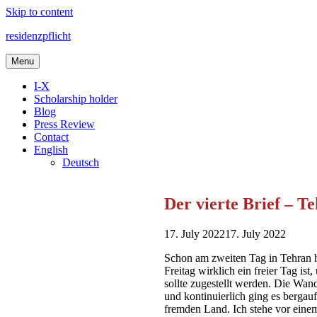
Skip to content
residenzpflicht
Menu
I-X
Scholarship holder
Blog
Press Review
Contact
English
Deutsch
Der vierte Brief – T
17. July 2022
17. July 2022
Schon am zweiten Tag in Tehran hat
Freitag wirklich ein freier Tag i
sollte zugestellt werden. Die Wand
und kontinuierlich ging es bergauf
fremden Land. Ich stehe vor einem